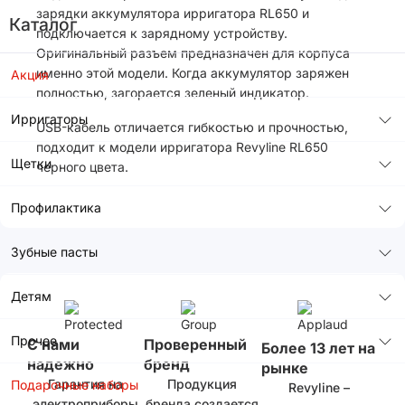
зарядки аккумулятора ирригатора RL650 и
Каталог
подключается к зарядному устройству.
Оригинальный разъем предназначен для корпуса
именно этой модели. Когда аккумулятор заряжен
Акция
полностью, загорается зеленый индикатор.
Ирригаторы
USB-кабель отличается гибкостью и прочностью,
подходит к модели ирригатора Revyline RL650
Щетки
черного цвета.
Профилактика
Зубные пасты
Детям
Прочее
С нами
Проверенный
Более 13 лет на
надежно
бренд
рынке
Гарантия на
Продукция
Подарочные наборы
Revyline –
электроприборы
бренда создается