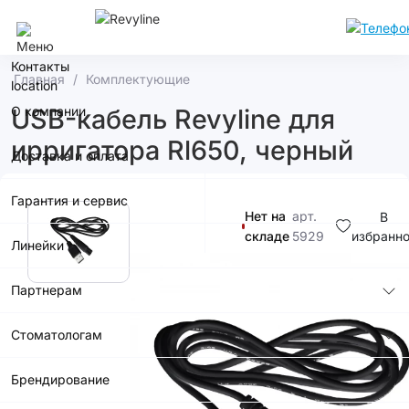
Москва
Контакты
Главная
Комплектующие
О компании
USB-кабель Revyline для
ирригатора Rl650, черный
Доставка и оплата
Гарантия и сервис
Нет на
арт.
В
складе
5929
избранн
Линейки
600р.
Партнерам
Стоматологам
Купить в
приложении
Брендирование
со скидкой