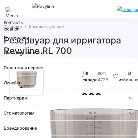
Москва
Контакты
Главная
Комплектующие
О компании
Резервуар для ирригатора
Revyline RL 700
Доставка и оплата
Гарантия и сервис
На
арт.
В
складе
4728
избранн
Линейки
900р.
Партнерам
Стоматологам
Брендирование
В корзину