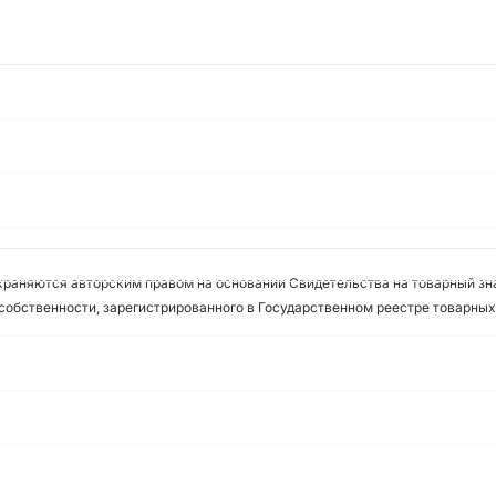
охраняются авторским правом на основании Свидетельства на товарный зна
собственности, зарегистрированного в Государственном реестре товарных