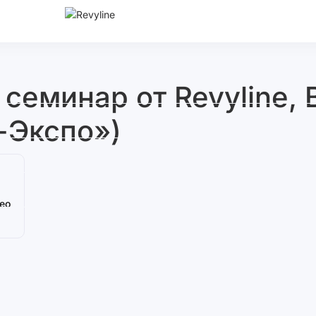
еминар от Revyline, 
-Экспо»)
ео