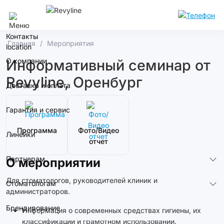
Москва
Контакты
Главная
Мероприятия
О компании
Информативный семинар от
Revyline, Оренбург
Доставка и оплата
Гарантия и сервис
Программа
Фото/Видео
Линейки
отчет
Партнерам
О мероприятии
Для стоматологов, руководителей клиник и
Стоматологам
администраторов.
Брендирование
Информация о современных средствах гигиены, их
классификации и грамотном использовании.