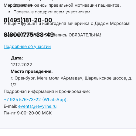
Мероприятия
Важные нюансы правильной мотивации пациентов.
Полезные подарки всем участникам.
8(495)181-20-00
А еще – фуршет и новогодняя вечеринка с Дедом Морозом!
8(800)775-38-49
Участие БЕСПЛАТНОЕ. Запись ОБЯЗАТЕЛЬНА!
Подробнее об участии
Дата:
17.12.2022
Место проведения:
г. Оренбург, Мега молл «Армада», Шарлыкское шоссе, д.
1/2
Подробная информация и бронирование:
+7 925 576-73-22 (WhatsApp).
E-mail:
events@revyline.ru
Пн–пт 9:00–20:00 МСК