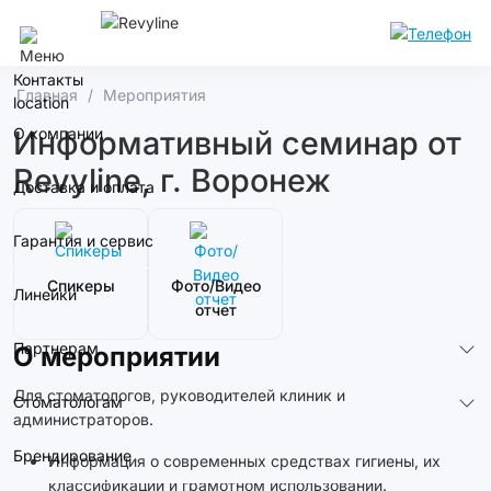
Москва
Контакты
Главная
Мероприятия
О компании
Информативный семинар от
Revyline, г. Воронеж
Доставка и оплата
Гарантия и сервис
Спикеры
Фото/Видео
Линейки
отчет
Партнерам
О мероприятии
Для стоматологов, руководителей клиник и
Стоматологам
администраторов.
Брендирование
Информация о современных средствах гигиены, их
классификации и грамотном использовании.