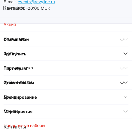
E-mail:
events@revyline.ru
Каталог
Пн–пт 9:00–20:00 МСК
Акция
Ирригаторы
О компании
Щетки
Где купить
Профилактика
Партнерам
Зубные пасты
Стоматологам
Детям
Брендирование
Прочее
Мероприятия
Подарочные наборы
Контакты