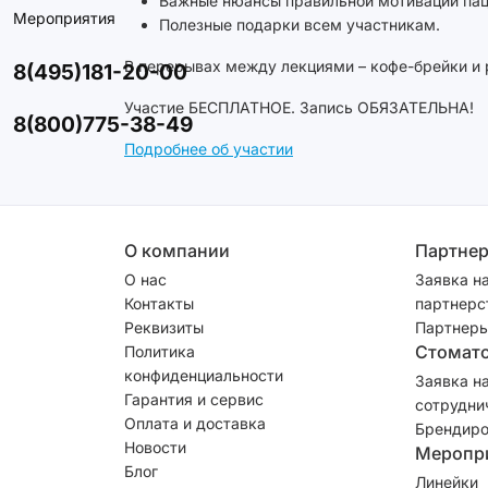
Важные нюансы правильной мотивации пац
Мероприятия
Полезные подарки всем участникам.
В перерывах между лекциями – кофе-брейки и 
8(495)181-20-00
Участие БЕСПЛАТНОЕ. Запись ОБЯЗАТЕЛЬНА!
8(800)775-38-49
Подробнее об участии
О компании
Партне
О нас
Заявка н
Контакты
партнерс
Реквизиты
Партнеры
Стомат
Политика
конфиденциальности
Заявка н
Гарантия и сервис
сотрудни
Оплата и доставка
Брендиро
Новости
Меропр
Блог
Линейки