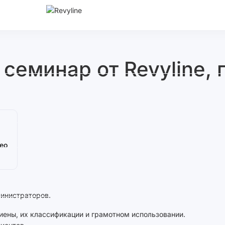
еминар от Revyline, г
ео
министраторов.
ены, их классификации и грамотном использовании.