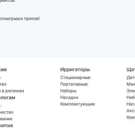
иентов.
розыгрыши призов!
рам
Ирригаторы
Ще
а
Стационарные
Дет
тво
Портативные
Ман
 в регионах
Наборы
Эле
ологам
Насадки
Наб
Комплектующие
Нас
а
Акс
чество
Ком
вание
иятия