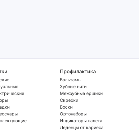
тки
Профилактика
ские
Бальзамы
уальные
Зубные нити
ктрические
Межзубные ершики
оры
Скребки
адки
Воски
ессуары
Ортонаборы
плектующие
Индикаторы налета
Леденцы от кариеса