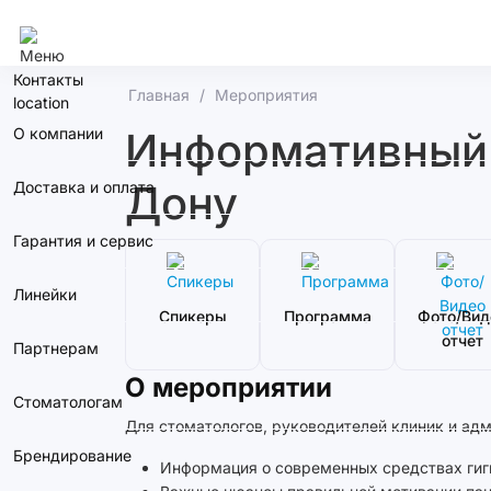
Москва
Контакты
Главная
Мероприятия
О компании
Информативный с
Дону
Доставка и оплата
Гарантия и сервис
Линейки
Спикеры
Программа
Фото/Вид
отчет
Партнерам
О мероприятии
Стоматологам
Для стоматологов, руководителей клиник и ад
Брендирование
Информация о современных средствах гиги