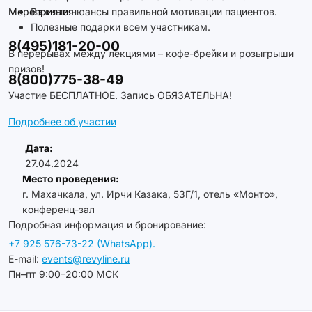
Мероприятия
Важные нюансы правильной мотивации пациентов.
Полезные подарки всем участникам.
8(495)181-20-00
В перерывах между лекциями – кофе-брейки и розыгрыши
призов!
8(800)775-38-49
Участие БЕСПЛАТНОЕ. Запись ОБЯЗАТЕЛЬНА!
Подробнее об участии
Дата:
27.04.2024
Место проведения:
г. Махачкала, ул. Ирчи Казака, 53Г/1, отель «Монто»,
конференц-зал
Подробная информация и бронирование:
+7 925 576-73-22 (WhatsApp).
E-mail:
events@revyline.ru
Пн–пт 9:00–20:00 МСК