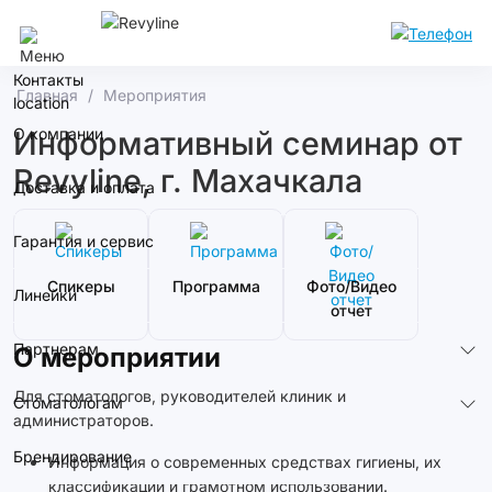
Москва
Контакты
Главная
Мероприятия
О компании
Информативный семинар от
Revyline, г. Махачкала
Доставка и оплата
Гарантия и сервис
Спикеры
Программа
Фото/Видео
Линейки
отчет
Партнерам
О мероприятии
Для стоматологов, руководителей клиник и
Стоматологам
администраторов.
Брендирование
Информация о современных средствах гигиены, их
классификации и грамотном использовании.