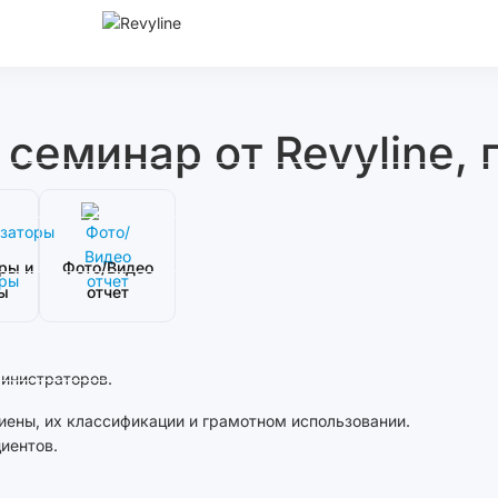
еминар от Revyline, 
ры и
Фото/Видео
ы
отчет
министраторов.
ены, их классификации и грамотном использовании.
иентов.