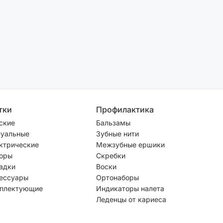
тки
Профилактика
ские
Бальзамы
уальные
Зубные нити
ктрические
Межзубные ершики
оры
Скребки
адки
Воски
ессуары
Ортонаборы
плектующие
Индикаторы налета
Леденцы от кариеса