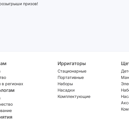
розыгрыши призов!
рам
Ирригаторы
Ще
а
Стационарные
Дет
тво
Портативные
Ман
 в регионах
Наборы
Эле
ологам
Насадки
Наб
Комплектующие
Нас
а
Акс
чество
Ком
вание
иятия