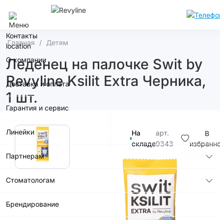
Москва
Контакты
Главная
Детям
О компании
Леденец на палочке Swit by
Revyline Ksilit Extra Черника,
Доставка и оплата
1 шт.
Гарантия и сервис
Линейки
На
арт.
В
складе
9343
избранн
Партнерам
120р.
Стоматологам
Брендирование