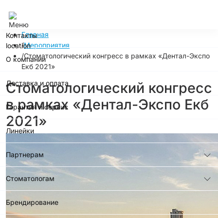
Москва
Главная
Контакты
Мероприятия
Стоматологический конгресс в рамках «Дентал-Экспо
О компании
Екб 2021»
Доставка и оплата
Стоматологический конгресс
в рамках «Дентал-Экспо Екб
Гарантия и сервис
2021»
Линейки
Партнерам
Стоматологам
Брендирование