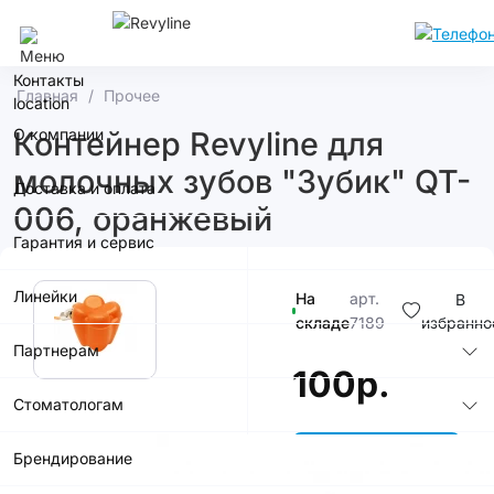
Москва
Контакты
Главная
Прочее
О компании
Контейнер Revyline для
молочных зубов "Зубик" QT-
Доставка и оплата
006, оранжевый
Гарантия и сервис
Линейки
На
арт.
В
складе
7189
избранно
Партнерам
100р.
Стоматологам
Брендирование