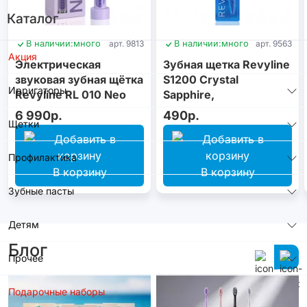
Каталог
В наличии:
много
арт. 9813
В наличии:
много
арт. 9563
Акция
Электрическая
Зубная щетка Revyline
звуковая зубная щётка
S1200 Crystal
Ирригаторы
Revyline RL 010 Neo
Sapphire,
Violet
монопучковая
6 990р.
490р.
Щетки
Профилактика
В корзину
В корзину
Зубные пасты
Детям
Блог
Прочее
Подарочные наборы