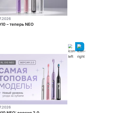
7.2026
27.07.2026
010 – теперь NEO
Где взять д
7.2026
24.07.2026
010 NEO: версия 2.0
Монопучковы