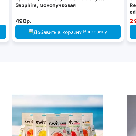
Sapphire, монопучковая
Re
ed
490р.
2 
В корзину