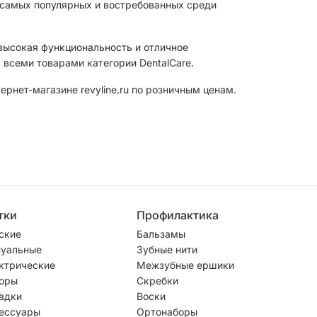
з самых популярных и востребованных среди
 высокая функциональность и отличное
 всеми товарами категории DentalCare.
рнет-магазине revyline.ru по розничным ценам.
тки
Профилактика
ские
Бальзамы
уальные
Зубные нити
ктрические
Межзубные ершики
оры
Скребки
адки
Воски
ессуары
Ортонаборы