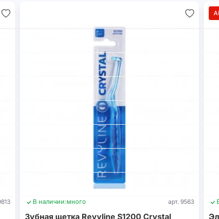
А
9813
В наличии:
много
арт. 9563
Зубная щетка Revyline S1200 Crystal
Эл