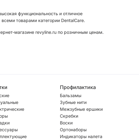
 высокая функциональность и отличное
 всеми товарами категории DentalCare.
рнет-магазине revyline.ru по розничным ценам.
тки
Профилактика
ские
Бальзамы
уальные
Зубные нити
ктрические
Межзубные ершики
оры
Скребки
адки
Воски
ессуары
Ортонаборы
плектующие
Индикаторы налета