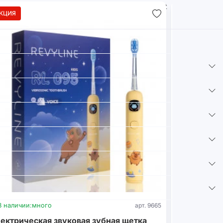
КЦИЯ
В наличии:
много
арт. 9665
В наличии:
м
ектрическая звуковая зубная щетка
Стерилизат