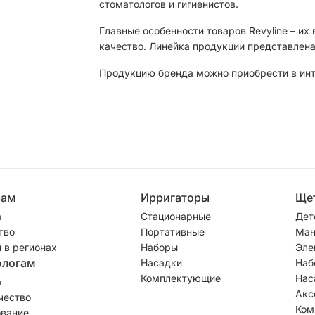
стоматологов и гигиенистов.
Главные особенности товаров Revyline – их
качество. Линейка продукции представлена
Продукцию бренда можно приобрести в инте
рам
Ирригаторы
Ще
а
Стационарные
Дет
тво
Портативные
Ман
 в регионах
Наборы
Эле
ологам
Насадки
Наб
Комплектующие
Нас
а
Акс
чество
Ком
вание