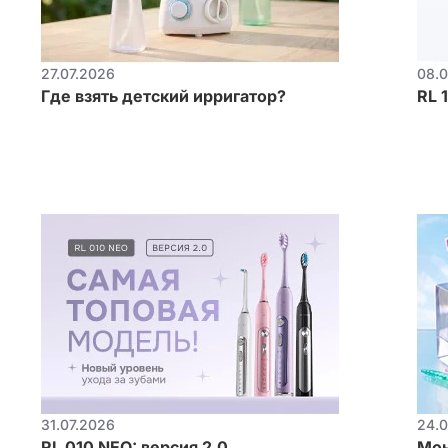
27.07.2026
08.0
Где взять детский ирригатор?
RL 
31.07.2026
24.0
RL 010 NEO: версия 2.0
Мон