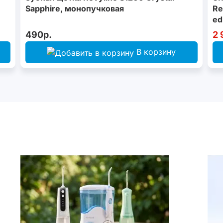
Sapphire, монопучковая
Re
ed
490р.
2 
В корзину