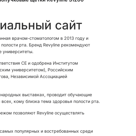
циальный сайт
анная врачом-стоматологом в 2013 году и
полости рта. Бренд Revyline рекомендуют
е университеты.
тветствия CЕ и одобрена Институтом
овским университетом), Российским
гова, Независимой Ассоциацией
ународных выставках, проводит обучающие
 всех, кому близка тема здоровья полости рта.
бежом позволяют Revyline осуществлять
з самых популярных и востребованных среди