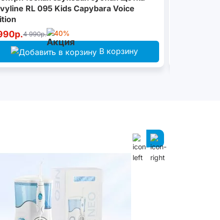
vyline RL 095 Kids Capybara Voice
ition
990р.
-40%
4 990р.
4 990р.
В корзину